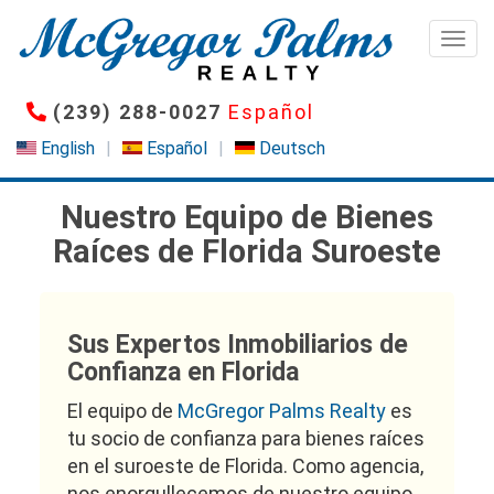
Pasar
al
Togg
contenido
principal
(239) 288-0027
Español
English
Español
Deutsch
Nuestro Equipo de Bienes
Raíces de Florida Suroeste
Sus Expertos Inmobiliarios de
Confianza en Florida
El equipo de
McGregor Palms Realty
es
tu socio de confianza para bienes raíces
en el suroeste de Florida. Como agencia,
nos enorgullecemos de nuestro equipo