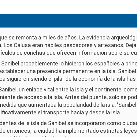
a que se remonta a miles de años. La evidencia arqueológ
a. Los Calusa eran hábiles pescadores y artesanos. Deja
ículos de conchas que ofrecen información sobre su cul
 Sanibel probablemente lo hicieron los españoles a princi
stablecer una presencia permanente en la isla. Sanibel s
a siguieron siendo el pilar de la economía de la isla hast
Sanibel, un enlace vital entre la isla y el continente, c
nte de acceso a la isla. Antes del puente, solo se podía
medida que aumentaba la popularidad de la isla. 'Sanibe
icativamente el transporte hacia y desde la isla.
identes de la isla de Sanibel se incorporaron como ciuda
e entonces, la ciudad ha implementado estrictas leyes 