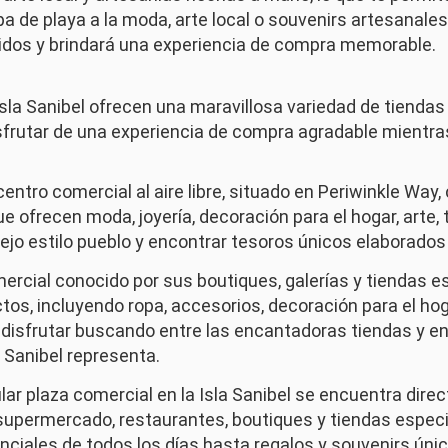
a de playa a la moda, arte local o souvenirs artesanales
idos y brindará una experiencia de compra memorable.
sla Sanibel ofrecen una maravillosa variedad de tiendas 
 disfrutar de una experiencia de compra agradable mientr
ntro comercial al aire libre, situado en Periwinkle Way
ue ofrecen moda, joyería, decoración para el hogar, arte
ejo estilo pueblo y encontrar tesoros únicos elaborados
ercial conocido por sus boutiques, galerías y tiendas e
s, incluyendo ropa, accesorios, decoración para el hogar
 disfrutar buscando entre las encantadoras tiendas y e
a Sanibel representa.
ar plaza comercial en la Isla Sanibel se encuentra dir
 supermercado, restaurantes, boutiques y tiendas especi
nciales de todos los días hasta regalos y souvenirs úni