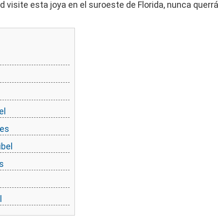
 visite esta joya en el suroeste de Florida, nunca querrá
el
les
ibel
s
l