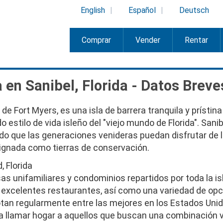
English
Español
Deutsch
Comprar
Vender
Rentar
 en Sanibel, Florida - Datos Brev
a de Fort Myers, es una isla de barrera tranquila y prísti
o estilo de vida isleño del "viejo mundo de Florida". San
o que las generaciones venideras puedan disfrutar de la 
esignada como tierras de conservación.
s unifamiliares y condominios repartidos por toda la is
 excelentes restaurantes, así como una variedad de op
votan regularmente entre las mejores en los Estados Un
a llamar hogar a aquellos que buscan una combinación v