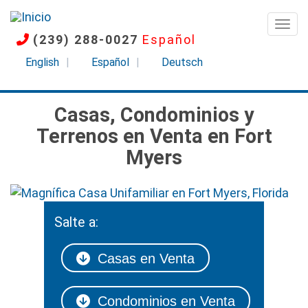
Pasar
al
Togg
(239) 288-0027
Español
contenido
principal
English
Español
Deutsch
Casas, Condominios y
Terrenos en Venta en Fort
Myers
Imagen
Salte a:
Casas en Venta
Condominios en Venta